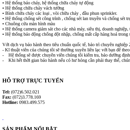
• Hệ thống báo cháy, hệ thống chữa cháy tự động
• Hệ thống chữa cháy vách tường
• Bình chữa cháy các loại , vòi chữa cháy , đầu phun sprinkler.
• Hệ thống chống sét công trình , chống sét lan truyền và chống sét tr
• Chuông cửa màn hình màu
• Hệ thống camera giám sát cho các nhà máy, siêu thị, doanh nghiệp
• Hệ thống báo động chống đột nhập, chống mất cắp hàng hoá trong si
Với dịch vụ bảo hành theo tiêu chuẩn quốc tế, bảo trì chuyên nghiệp
- Kĩ thuật viên của chúng tôi sẽ thường xuyên liên lạc với bạn để the
- Hệ thống sẽ được chuyên viên chúng tôi kiểm tra, bảo dưỡng định 
- Khi hết thời gian bảo hành nếu có hư hỏng cần phải thay thế, chún
HỖ TRỢ TRỰC TUYẾN
Tel:
(072)6.502.021
Fax:
(072)3.778.169
Hotline:
0983.499.575
SẢN PHẨM NỔI BẬT