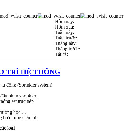
Hôm nay:
Hôm qua:
Tuần này:
Tuần trước:
Tháng này:
Tháng trước:
Tất cả:
ẢO TRÌ HỆ THỐNG
 tự động (Sprinkler system)
 đầu phun sprinkler.
hống sét trực tiếp
, trường học …
hoá trong siêu thị.
ác loại