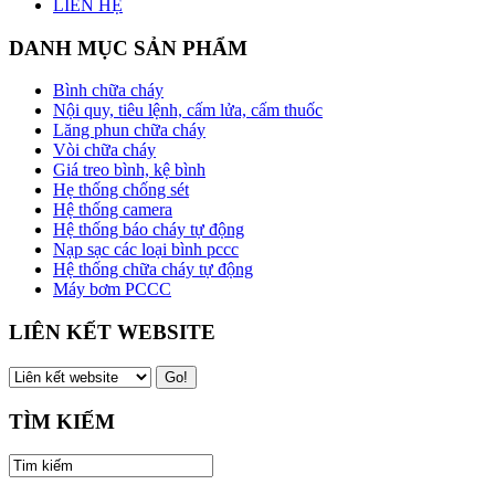
LIÊN HỆ
DANH MỤC SẢN PHẨM
Bình chữa cháy
Nội quy, tiêu lệnh, cấm lửa, cấm thuốc
Lăng phun chữa cháy
Vòi chữa cháy
Giá treo bình, kệ bình
Hẹ thống chống sét
Hệ thống camera
Hệ thống báo cháy tự động
Nạp sạc các loại bình pccc
Hệ thống chữa cháy tự động
Máy bơm PCCC
LIÊN KẾT WEBSITE
TÌM KIẾM