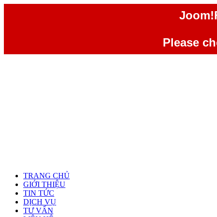
Joom!F
Please che
TRANG CHỦ
GIỚI THIỆU
TIN TỨC
DỊCH VỤ
TƯ VẤN