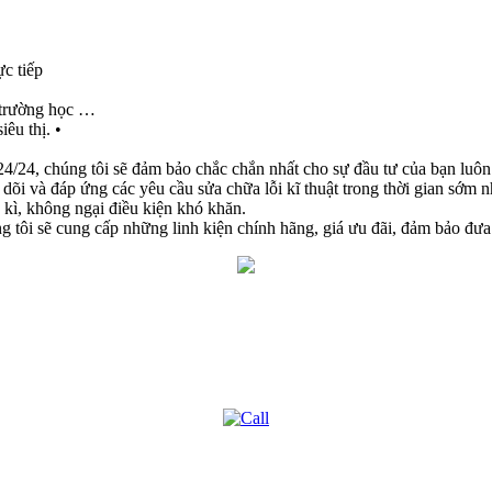
ực tiếp
, trường học …
êu thị. •
 24/24, chúng tôi sẽ đảm bảo chắc chắn nhất cho sự đầu tư của bạn luô
o dõi và đáp ứng các yêu cầu sửa chữa lỗi kĩ thuật trong thời gian sớm
kì, không ngại điều kiện khó khăn.
g tôi sẽ cung cấp những linh kiện chính hãng, giá ưu đãi, đảm bảo đưa