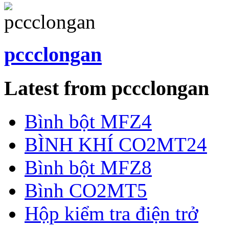
pccclongan
Latest from pccclongan
Bình bột MFZ4
BÌNH KHÍ CO2MT24
Bình bột MFZ8
Bình CO2MT5
Hộp kiểm tra điện trở