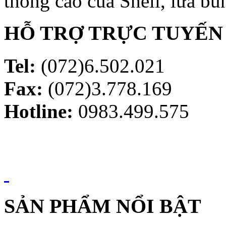
thông cáo của Shell, lửa bùn
HỖ TRỢ TRỰC TUYẾN
Tel:
(072)6.502.021
Fax:
(072)3.778.169
Hotline:
0983.499.575
SẢN PHẨM NỔI BẬT