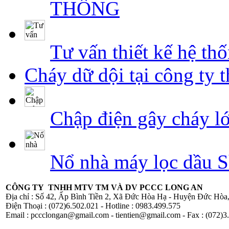
THỐNG
Tư vấn thiết kế hệ t
Cháy dữ dội tại công ty 
Chập điện gây cháy l
Nổ nhà máy lọc dầu S
CÔNG TY TNHH MTV TM VÀ DV PCCC LONG AN
Địa chỉ : Số 42, Ấp Bình Tiền 2, Xã Đức Hòa Hạ - Huyện Đức Hòa
Điện Thoại : (072)6.502.021 - Hotline : 0983.499.575
Email : pccclongan@gmail.com - tientien@gmail.com - Fax : (072)3